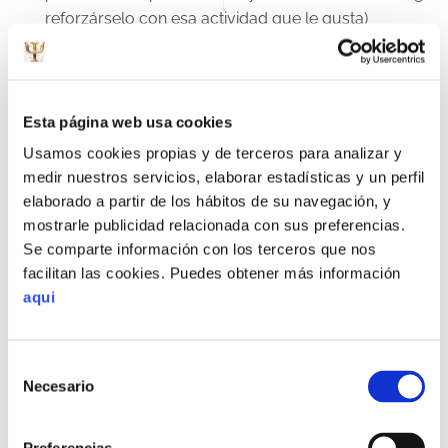
reforzárselo con esa actividad que le gusta)
Escalas de Diferencial Semántico:
nos permiten “ver”
de forma objetiva y sobre el papel, la valoración
que cada uno hace de distintos aspectos de la
relación y del otro. También se utiliza para evaluar el
Esta página web usa cookies
tratamiento.
Usamos cookies propias y de terceros para analizar y
medir nuestros servicios, elaborar estadísticas y un perfil
En general, tanto con los cuestionarios como con la
elaborado a partir de los hábitos de su navegación, y
observación,
los aspectos en los que se hace mayor
mostrarle publicidad relacionada con sus preferencias.
hincapié en su análisis son
los siguientes:
Se comparte información con los terceros que nos
facilitan las cookies. Puedes obtener más información
La expresión de sentimientos:
Porque la expresión de
aqui
estados de ánimo puede ser motivo de conflicto o no
según se haga o no de forma adecuada.
Expresiones
Selección
como me hartas…”,
Necesario
de
“no te aguanto…”…
consentimiento
encierran un tono de acusación y/o agresión que