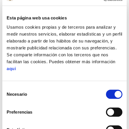
Lo más visto
Esta página web usa cookies
Usamos cookies propias y de terceros para analizar y
El duelo: fases, cómo superarlo y afrontar la pérdida
medir nuestros servicios, elaborar estadísticas y un perfil
(guía completa)
elaborado a partir de los hábitos de su navegación, y
mostrarle publicidad relacionada con sus preferencias.
Resolución de conflictos: emociones, técnicas y
Se comparte información con los terceros que nos
barreras (guía completa)
facilitan las cookies. Puedes obtener más información
aqui
La autoestima: qué es, su importancia y cómo
fortalecerla (guía completa)
Selección
Cómo mejorar la comunicación: tipos, escucha activa y
Necesario
de
asertividad (guía completa)
consentimiento
Preferencias
Cómo es una terapia de pareja: fases, proceso y
técnicas (guía completa)