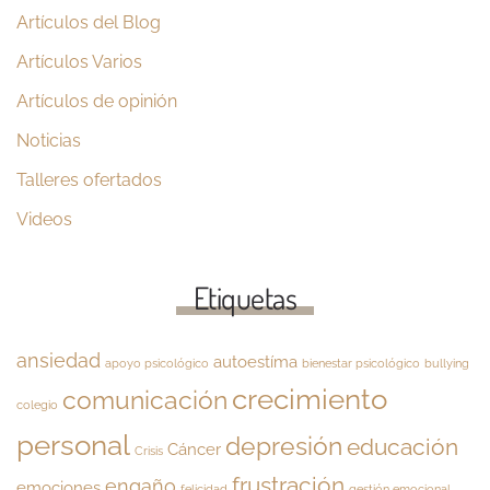
Artículos del Blog
Artículos Varios
Artículos de opinión
Noticias
Talleres ofertados
Videos
Etiquetas
ansiedad
autoestíma
apoyo psicológico
bienestar psicológico
bullying
crecimiento
comunicación
colegio
personal
depresión
educación
Cáncer
Crisis
frustración
engaño
emociones
felicidad
gestión emocional