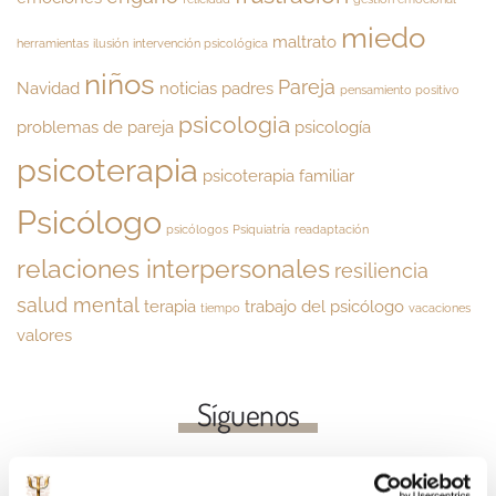
miedo
maltrato
herramientas
ilusión
intervención psicológica
niños
Pareja
Navidad
noticias
padres
pensamiento positivo
psicologia
problemas de pareja
psicología
psicoterapia
psicoterapia familiar
Psicólogo
psicólogos
Psiquiatría
readaptación
relaciones interpersonales
resiliencia
salud mental
terapia
trabajo del psicólogo
tiempo
vacaciones
valores
Síguenos