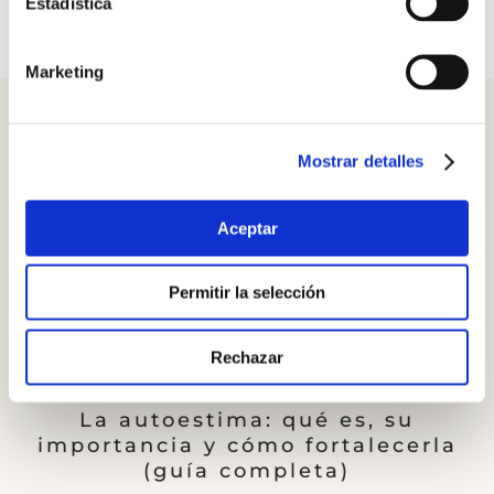
Estadística
Edadismo
Marketing
Artículos destacados
Mostrar detalles
El duelo: fases, cómo superarlo y
Aceptar
afrontar la pérdida (guía
completa)
Permitir la selección
Resolución de conflictos:
emociones, técnicas y barreras
Rechazar
(guía completa)
La autoestima: qué es, su
importancia y cómo fortalecerla
(guía completa)