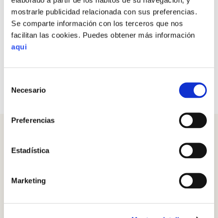
Cómo mejorar la comunicación: tipos, escucha activa y
mostrarle publicidad relacionada con sus preferencias.
asertividad (guía completa)
Se comparte información con los terceros que nos
facilitan las cookies. Puedes obtener más información
Cómo es una terapia de pareja: fases, proceso y
aqui
técnicas (guía completa)
Edadismo
Selección
Necesario
de
consentimiento
Preferencias
Artículos destacados
Estadística
El duelo: fases, cómo superarlo y
Marketing
afrontar la pérdida (guía
completa)