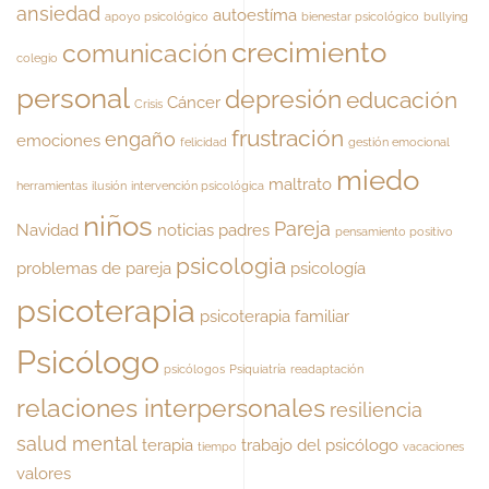
ansiedad
autoestíma
apoyo psicológico
bienestar psicológico
bullying
crecimiento
comunicación
colegio
personal
depresión
educación
Cáncer
Crisis
frustración
engaño
emociones
felicidad
gestión emocional
miedo
maltrato
herramientas
ilusión
intervención psicológica
niños
Pareja
Navidad
noticias
padres
pensamiento positivo
psicologia
problemas de pareja
psicología
psicoterapia
psicoterapia familiar
Psicólogo
psicólogos
Psiquiatría
readaptación
relaciones interpersonales
resiliencia
salud mental
terapia
trabajo del psicólogo
tiempo
vacaciones
valores