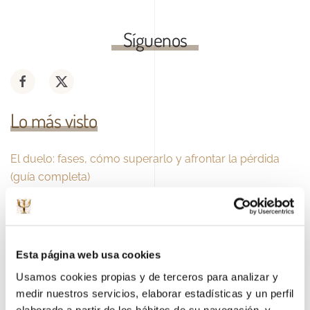
Síguenos
Lo más visto
El duelo: fases, cómo superarlo y afrontar la pérdida
(guía completa)
Resolución de conflictos: emociones, técnicas y
barreras (guía completa)
Esta página web usa cookies
La autoestima: qué es, su importancia y cómo
Usamos cookies propias y de terceros para analizar y
fortalecerla (guía completa)
medir nuestros servicios, elaborar estadísticas y un perfil
elaborado a partir de los hábitos de su navegación, y