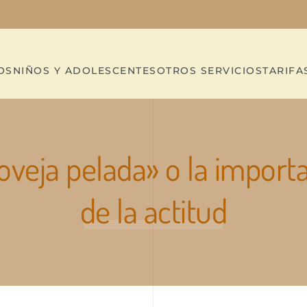
OS
NIÑOS Y ADOLESCENTES
OTROS SERVICIOS
TARIFA
oveja pelada» o la import
de la actitud