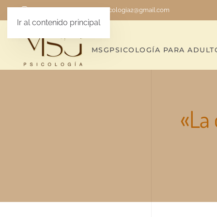
625 90 79 49
/
msgpsicologia2@gmail.com
Ir al contenido principal
MSG
PSICOLOGÍA PARA ADULT
«La 