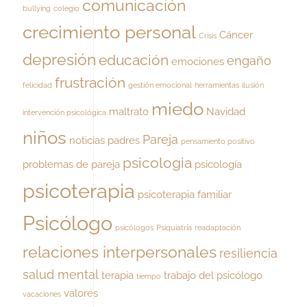
comunicación
bullying
colegio
crecimiento personal
Cáncer
Crisis
depresión
educación
engaño
emociones
frustración
felicidad
gestión emocional
herramientas
ilusión
miedo
maltrato
Navidad
intervención psicológica
niños
Pareja
noticias
padres
pensamiento positivo
psicologia
problemas de pareja
psicología
psicoterapia
psicoterapia familiar
Psicólogo
psicólogos
Psiquiatría
readaptación
relaciones interpersonales
resiliencia
salud mental
terapia
trabajo del psicólogo
tiempo
valores
vacaciones