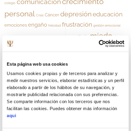
crecimiento
comunicación
colegio
personal
depresión
educación
Cáncer
Crisis
frustración
engaño
emociones
felicidad
gestión emocional
miedo
maltrato
herramientas
ilusión
intervención psicológica
niños
Pareja
Navidad
noticias
padres
pensamiento positivo
psicologia
problemas de pareja
psicología
Esta página web usa cookies
psicoterapia
psicoterapia familiar
Usamos cookies propias y de terceros para analizar y
medir nuestros servicios, elaborar estadísticas y un perfil
Psicólogo
psicólogos
Psiquiatría
readaptación
elaborado a partir de los hábitos de su navegación, y
mostrarle publicidad relacionada con sus preferencias.
relaciones interpersonales
resiliencia
Se comparte información con los terceros que nos
salud mental
terapia
trabajo del psicólogo
tiempo
vacaciones
facilitan las cookies. Puedes obtener más información
valores
aqui