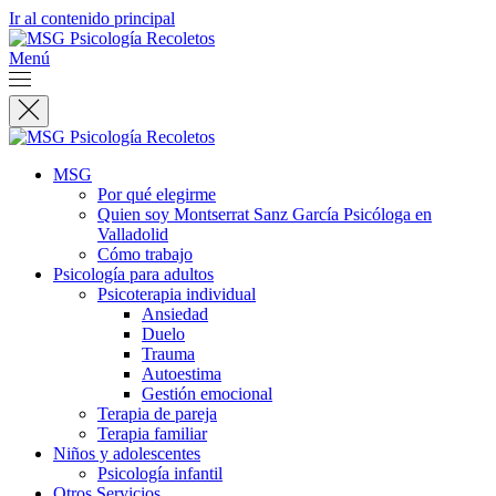
Ir al contenido principal
Menú
MSG
Por qué elegirme
Quien soy Montserrat Sanz García Psicóloga en
Valladolid
Cómo trabajo
Psicología para adultos
Psicoterapia individual
Ansiedad
Duelo
Trauma
Autoestima
Gestión emocional
Terapia de pareja
Terapia familiar
Niños y adolescentes
Psicología infantil
Otros Servicios