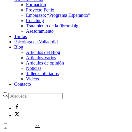
Formación
Proyecto Fenix
Embarazo: “Programa Esperando”
Coaching
Tratamiento de la fibromialgia
Asesoramiento
Tarifas
Psicologa en Valladolid
Blog
Artículos del Blog
Artículos Varios
Artículos de opinión
Noticias
Talleres ofertados
Videos
Contacto
625 90 79 49
/
msgpsicologia2@gmail.com