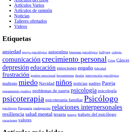
Artículos Varios
Artículos de opinión
Noticias
Talleres ofertados
Videos
Etiquetas
ansiedad
autoestíma
apoyo psicológico
bienestar psicológico
bullying
colegio
crecimiento personal
comunicación
Cáncer
Crisis
depresión
educación
engaño
emociones
felicidad
frustración
gestión emocional
herramientas
ilusión
intervención psicológica
miedo
niños
Pareja
maltrato
Navidad
noticias
padres
psicologia
problemas de pareja
psicología
pensamiento positivo
psicoterapia
Psicólogo
psicoterapia familiar
relaciones interpersonales
psicólogos
Psiquiatría
readaptación
resiliencia
salud mental
terapia
trabajo del psicólogo
tiempo
valores
vacaciones