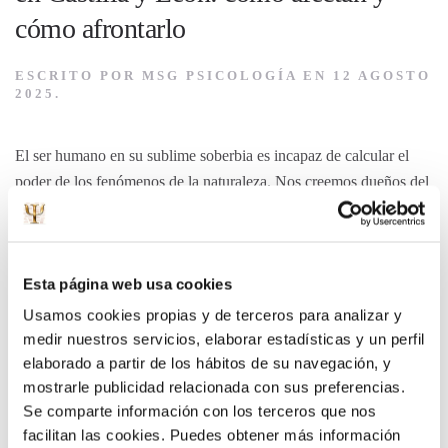
cómo afrontarlo
ESCRITO POR
MSG PSICOLOGÍA
EN
12 AGOSTO
2025
.
El ser humano en su sublime soberbia es incapaz de calcular el
poder de los fenómenos de la naturaleza. Nos creemos dueños del
mundo y controladores…
LEER MÁS
Esta página web usa cookies
La crisis de vivienda y su impacto en
Usamos cookies propias y de terceros para analizar y
medir nuestros servicios, elaborar estadísticas y un perfil
la salud mental
elaborado a partir de los hábitos de su navegación, y
mostrarle publicidad relacionada con sus preferencias.
ESCRITO POR
MSG PSICOLOGÍA
EN
06 MARZO
Se comparte información con los terceros que nos
2025
.
facilitan las cookies. Puedes obtener más información