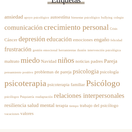
ansiedad
autoestíma
apoyo psicológico
bienestar psicológico
bullying
colegio
crecimiento personal
comunicación
Crisis
depresión
educación
engaño
Cáncer
emociones
felicidad
frustración
gestión emocional
herramientas
ilusión
intervención psicológica
miedo
niños
Pareja
maltrato
Navidad
noticias
padres
psicologia
problemas de pareja
psicología
pensamiento positivo
psicoterapia
Psicólogo
psicoterapia familiar
relaciones interpersonales
psicólogos
Psiquiatría
readaptación
resiliencia
salud mental
terapia
trabajo del psicólogo
tiempo
valores
vacaciones