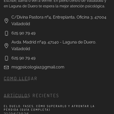
Escribe, llama o ven a verme. En pleno centro de Valladolid y
en Laguna de Duero te espera la mejor atención psicológica.
C/Divina Pastora nº4, Entreplanta, Oficina 3. 47004
Valladolid
625 90 79 49
Avda. Madrid nº49. 47140 - Laguna de Duero.
Valladolid
625 90 79 49
msgpsicologia2@gmail.com
COMO LLEGAR
Leaflet
|
©
OpenStreetMap
+
ARTÍCULOS RECIENTES
−
EL DUELO: FASES, CÓMO SUPERARLO Y AFRONTAR LA
PÉRDIDA (GUÍA COMPLETA)
21/06/2026