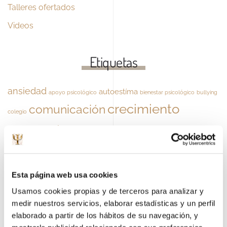
Talleres ofertados
Videos
Etiquetas
ansiedad
autoestíma
apoyo psicológico
bienestar psicológico
bullying
crecimiento
comunicación
colegio
personal
depresión
educación
Cáncer
Crisis
frustración
engaño
emociones
felicidad
gestión emocional
miedo
maltrato
herramientas
ilusión
intervención psicológica
Esta página web usa cookies
niños
Pareja
Usamos cookies propias y de terceros para analizar y
Navidad
noticias
padres
pensamiento positivo
medir nuestros servicios, elaborar estadísticas y un perfil
psicologia
problemas de pareja
psicología
elaborado a partir de los hábitos de su navegación, y