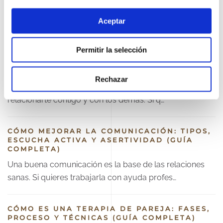
TÉCNICAS Y BARRERAS (GUÍA COMPLETA)
Aprender a resolver conflictos mejora todas tus
Aceptar
relaciones. Si quieres trabajarlo con apoyo profe…
Permitir la selección
LA AUTOESTIMA: QUÉ ES, SU IMPORTANCIA
Y CÓMO FORTALECERLA (GUÍA COMPLETA)
Rechazar
Trabajar la autoestima es posible y cambia la forma de
relacionarte contigo y con los demás. Si q…
CÓMO MEJORAR LA COMUNICACIÓN: TIPOS,
ESCUCHA ACTIVA Y ASERTIVIDAD (GUÍA
COMPLETA)
Una buena comunicación es la base de las relaciones
sanas. Si quieres trabajarla con ayuda profes…
CÓMO ES UNA TERAPIA DE PAREJA: FASES,
PROCESO Y TÉCNICAS (GUÍA COMPLETA)