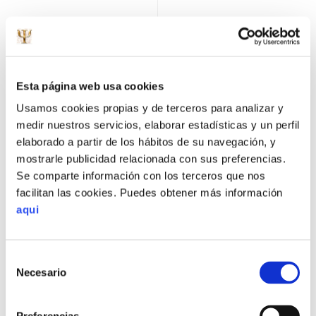
En general, tanto con los cuestionarios como con la
observación,
los aspectos en los que se hace mayor
hincapié en su análisis son
los siguientes:
Esta página web usa cookies
La expresión de sentimientos:
Porque la expresión de
Usamos cookies propias y de terceros para analizar y
estados de ánimo puede ser motivo de conflicto o no
medir nuestros servicios, elaborar estadísticas y un perfil
según se haga o no de forma adecuada.
Expresiones
elaborado a partir de los hábitos de su navegación, y
como me hartas…”,
mostrarle publicidad relacionada con sus preferencias.
“no te aguanto…”…
Se comparte información con los terceros que nos
encierran un tono de acusación y/o agresión que
facilitan las cookies. Puedes obtener más información
interfieren en el diálogo con la pareja. En cambio
aqui
cuando decimos “cuando te comportas así me siento
irritada…” o “cuando me hablas en ese tono me siento
Selección
mal…”, estamos reconociendo nuestra propia
Necesario
de
responsabilidad en nuestro estado de ánimo y eliminan
consentimiento
el tono de acusación al otro. En otros casos, el “fallo”