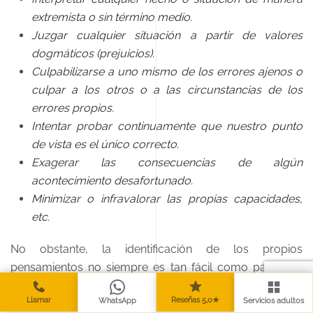
extremista o sin término medio.
Juzgar cualquier situación a partir de valores
dogmáticos (prejuicios).
Culpabilizarse a uno mismo de los errores ajenos o
culpar a los otros o a las circunstancias de los
errores propios.
Intentar probar continuamente que nuestro punto
de vista es el único correcto.
Exagerar las consecuencias de algún
acontecimiento desafortunado.
Minimizar o infravalorar las propias capacidades,
etc.
No obstante, la identificación de los propios
pensamientos no siempre es tan fácil como parece y,
para algunas personas, conocer los tipos de
Llamar
Reseñas 5,0★
WhatsApp
Servicios adultos
pensamientos habituales no es suficiente. Uno mismo no