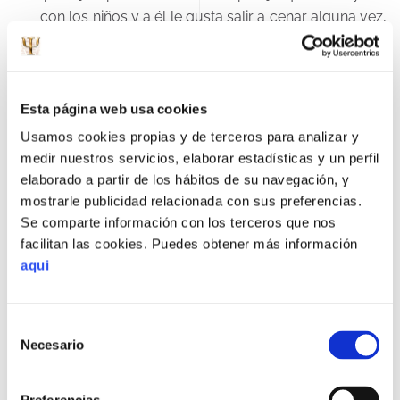
con los niños y a él le gusta salir a cenar alguna vez,
podemos aprovechar y cuando lo haga
reforzárselo con esa actividad que le gusta)
Escalas de Diferencial Semántico:
nos permiten “ver”
de forma objetiva y sobre el papel, la valoración
Esta página web usa cookies
que cada uno hace de distintos aspectos de la
Usamos cookies propias y de terceros para analizar y
relación y del otro. También se utiliza para evaluar el
medir nuestros servicios, elaborar estadísticas y un perfil
tratamiento.
elaborado a partir de los hábitos de su navegación, y
mostrarle publicidad relacionada con sus preferencias.
En general, tanto con los cuestionarios como con la
Se comparte información con los terceros que nos
observación,
los aspectos en los que se hace mayor
facilitan las cookies. Puedes obtener más información
aqui
hincapié en su análisis son
los siguientes:
La expresión de sentimientos:
Porque la expresión de
Selección
estados de ánimo puede ser motivo de conflicto o no
Necesario
de
según se haga o no de forma adecuada.
Expresiones
consentimiento
como me hartas…”,