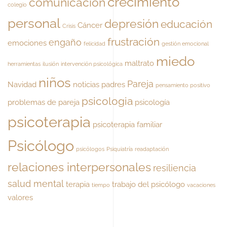
crecimiento
comunicación
colegio
personal
depresión
educación
Cáncer
Crisis
frustración
engaño
emociones
felicidad
gestión emocional
miedo
maltrato
herramientas
ilusión
intervención psicológica
niños
Pareja
Navidad
noticias
padres
pensamiento positivo
psicologia
problemas de pareja
psicología
psicoterapia
psicoterapia familiar
Psicólogo
psicólogos
Psiquiatría
readaptación
relaciones interpersonales
resiliencia
salud mental
terapia
trabajo del psicólogo
tiempo
vacaciones
valores