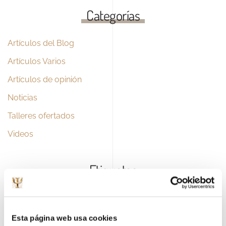
Categorías
Artículos del Blog
Artículos Varios
Artículos de opinión
Noticias
Talleres ofertados
Videos
Etiquetas
ansiedad
autoestíma
apoyo psicológico
bienestar psicológico
bullying
crecimiento
comunicación
Esta página web usa cookies
colegio