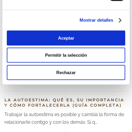
EL DUELO: FASES, CÓMO SUPERARLO Y
Mostrar detalles
AFRONTAR LA PÉRDIDA (GUÍA COMPLETA)
Atravesar un duelo es difícil y no tienes que hacerlo en
Aceptar
soledad. Si necesitas acompañamiento pro…
Permitir la selección
RESOLUCIÓN DE CONFLICTOS: EMOCIONES,
TÉCNICAS Y BARRERAS (GUÍA COMPLETA)
Rechazar
Aprender a resolver conflictos mejora todas tus
relaciones. Si quieres trabajarlo con apoyo profe…
LA AUTOESTIMA: QUÉ ES, SU IMPORTANCIA
Y CÓMO FORTALECERLA (GUÍA COMPLETA)
Trabajar la autoestima es posible y cambia la forma de
relacionarte contigo y con los demás. Si q…