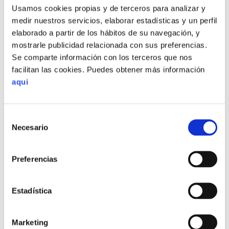
Usamos cookies propias y de terceros para analizar y
personal
depresión
educación
Cáncer
Crisis
medir nuestros servicios, elaborar estadísticas y un perfil
frustración
engaño
emociones
elaborado a partir de los hábitos de su navegación, y
felicidad
gestión emocional
mostrarle publicidad relacionada con sus preferencias.
miedo
maltrato
herramientas
ilusión
intervención psicológica
Se comparte información con los terceros que nos
niños
facilitan las cookies. Puedes obtener más información
Pareja
Navidad
noticias
padres
pensamiento positivo
aqui
psicologia
problemas de pareja
psicología
psicoterapia
psicoterapia familiar
Selección
Necesario
de
Psicólogo
psicólogos
Psiquiatría
readaptación
consentimiento
relaciones interpersonales
resiliencia
Preferencias
salud mental
terapia
trabajo del psicólogo
tiempo
vacaciones
valores
Estadística
Artículos más leidos
Marketing